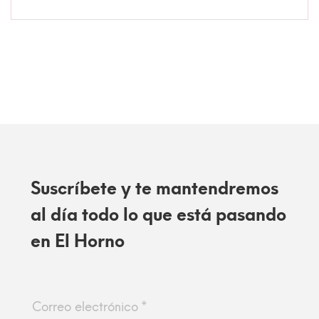
Suscríbete y te mantendremos
al día todo lo que está pasando
en El Horno