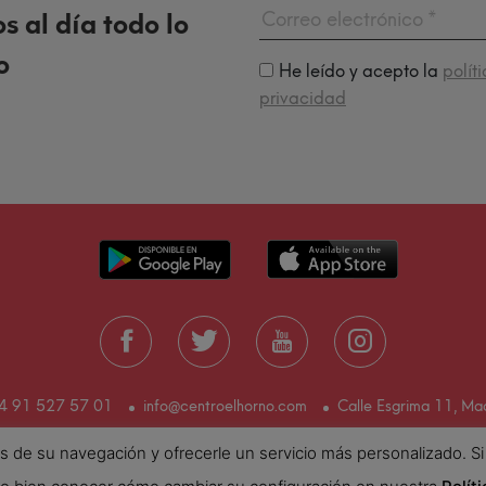
 al día todo lo
o
He leído y acepto la
polít
privacidad
4 91 527 57 01
info@centroelhorno.com
Calle Esgrima 11, Ma
lisis de su navegación y ofrecerle un servicio más personalizado
nerales de venta
Términos y