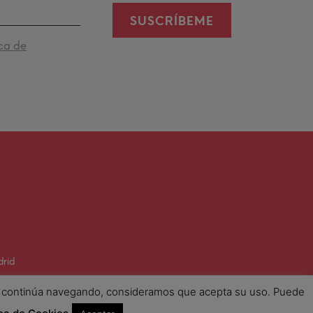
SUSCRÍBEME
ica de
drid
. Si continúa navegando, consideramos que acepta su uso. Puede
© Copyright 2026 El Horno