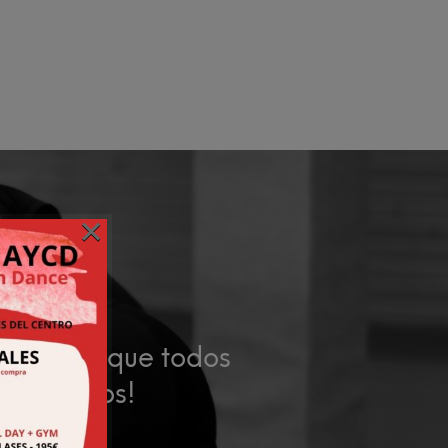
×
sitas?
 abiertas que todos
. ¡Síguenos!