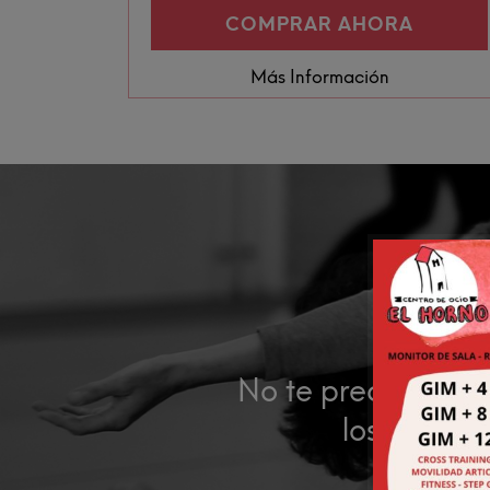
COMPRAR AHORA
Más Información
¿No t
No te preocupes, v
los días se